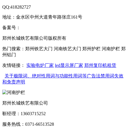
QQ:418282727
地址：金水区中州大道青年路张庄161号
备案号：
豫ICP备17013933号-1
营业执照
郑州长城铁艺有限公司版权所有
热门搜索：郑州铁艺大门 河南铁艺大门 郑州护栏 河南护栏 郑
州铝门
友情链接：
实验电炉厂家
led显示屏厂家
郑州复印机租赁
关于极限词、绝对性用词与功能性用词等广告法禁用词失效
和免责声明
郑州长城铁艺有限公司
靳经理：13603715252
服务热线：0371-66513528