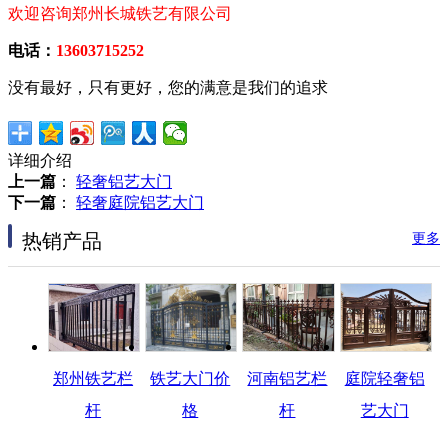
欢迎咨询郑州长城铁艺有限公司
电话：
13603715252
没有最好，只有更好，您的满意是我们的追求
详细介绍
上一篇
：
轻奢铝艺大门
下一篇
：
轻奢庭院铝艺大门
热销产品
更多
郑州铁艺栏
铁艺大门价
河南铝艺栏
庭院轻奢铝
杆
格
杆
艺大门