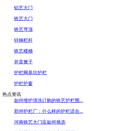
铝艺大门
铁艺大门
铁艺穹顶
锌钢栏杆
铁艺楼梯
井盖篦子
护栏网基坑护栏
护栏护窗
热点资讯
如何维护清洗订购的铁艺护栏围...
郑州护栏厂：什么样的护栏适合...
河南铁艺大门应如何挑选